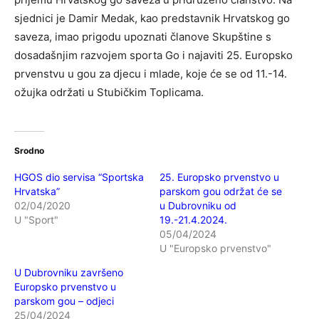
sjednici je Damir Medak, kao predstavnik Hrvatskog go
saveza, imao prigodu upoznati članove Skupštine s
dosadašnjim razvojem sporta Go i najaviti 25. Europsko
prvenstvu u gou za djecu i mlade, koje će se od 11.-14.
ožujka održati u Stubičkim Toplicama.
Srodno
HGOS dio servisa “Sportska
25. Europsko prvenstvo u
Hrvatska”
parskom gou održat će se
02/04/2020
u Dubrovniku od
U "Sport"
19.-21.4.2024.
05/04/2024
U "Europsko prvenstvo"
U Dubrovniku završeno
Europsko prvenstvo u
parskom gou – odjeci
25/04/2024