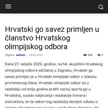
Hrvatski go savez primljen u
članstvo Hrvatskog
olimpijskog odbora
Objavio
admin
-
28/02/2020
954
0
Dana 27. veljače 2020. godine, na 54. skupštini Hrvatskog
olimpijskog odbora održanoj u Zagrebu, Hrvatski go
savez primljen je u Hrvatski olimpijski odbor u statusu
privremenog člana. Hrvatski olimpijski odbor će u
razdoblju od dvije godine pratiti razvoj sporta go u
Hrvatskoj, sustav natjecanja i edukacije trenera i
instruktora, te će nakon tog razdoblja donijeti odluku o
prijemu Hrvatskog go saveza u pridruženo članstvo. Na