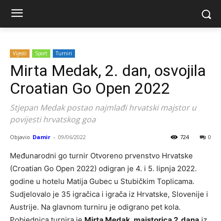
Vijesti
Sport
Turniri
Mirta Medak, 2. dan, osvojila
Croatian Go Open 2022
Stjepan Medak postao najmlađi hrvatski majstor u
povijesti hrvatskog goa
Objavio
Damir
-
09/06/2022
724
0
Međunarodni go turnir Otvoreno prvenstvo Hrvatske
(Croatian Go Open 2022) odigran je 4. i 5. lipnja 2022.
godine u hotelu Matija Gubec u Stubičkim Toplicama.
Sudjelovalo je 35 igračica i igrača iz Hrvatske, Slovenije i
Austrije. Na glavnom turniru je odigrano pet kola.
Pobjednica turnira je
Mirta Medak, majstorica 2. dana
iz