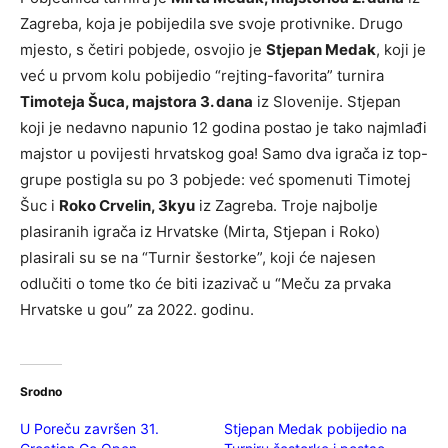
Zagreba, koja je pobijedila sve svoje protivnike. Drugo
mjesto, s četiri pobjede, osvojio je
Stjepan Medak
, koji je
već u prvom kolu pobijedio “rejting-favorita” turnira
Timoteja Šuca, majstora 3. dana
iz Slovenije. Stjepan
koji je nedavno napunio 12 godina postao je tako najmlađi
majstor u povijesti hrvatskog goa! Samo dva igrača iz top-
grupe postigla su po 3 pobjede: već spomenuti Timotej
Šuc i
Roko Crvelin, 3kyu
iz Zagreba. Troje najbolje
plasiranih igrača iz Hrvatske (Mirta, Stjepan i Roko)
plasirali su se na “Turnir šestorke”, koji će najesen
odlučiti o tome tko će biti izazivač u “Meču za prvaka
Hrvatske u gou” za 2022. godinu.
Srodno
U Poreču završen 31.
Stjepan Medak pobijedio na