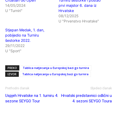
Croatian Go Open
Turniru šestorke i postao
14/05/2024
prvi majstor 6. dana iz
U "Turniri"
Hrvatske
08/12/2025
U "Prvenstvo Hrvatske"
Stjepan Medak, 1. dan,
pobijedio na Turniru
šestorke 2022.
29/11/2022
U "Sport"
PREKO
Tablica natjecanja u Europskoj bazi go turnira
IZVOR
Tablica natjecanja u Europskoj bazi go turnira
Prethodni članak
Sljedeći članak
Uspjeh Hrvatske na 1. turniru 4.
Hrvatski predstavnici odlični u
sezone SEYGO Tour
4. sezoni SEYGO Toura