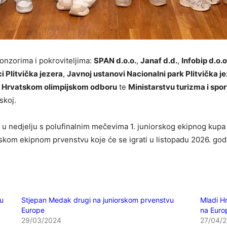
onzorima i pokroviteljima:
SPAN d.o.o.
,
Janaf d.d.
,
Infobip d.o.o
i Plitvička jezera
,
Javnoj ustanovi Nacionalni park Plitvička j
,
Hrvatskom olimpijskom odboru
te
Ministarstvu turizma i spo
skoj.
 nedjelju s polufinalnim mečevima 1. juniorskog ekipnog kupa E
kom ekipnom prvenstvu koje će se igrati u listopadu 2026. god
 u
Stjepan Medak drugi na juniorskom prvenstvu
Mladi Hr
Europe
na Euro
29/03/2024
27/04/