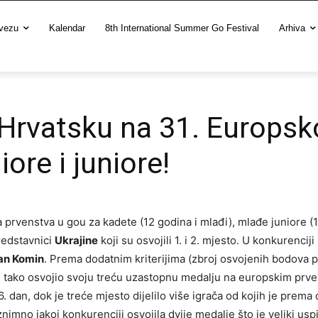
vezu
Kalendar
8th International Summer Go Festival
Arhiva
 Hrvatsku na 31. Europs
ore i juniore!
rvenstva u gou za kadete (12 godina i mlađi), mlađe juniore (13
predstavnici
Ukrajine
koji su osvojili 1. i 2. mjesto. U konkurencij
an Komin
. Prema dodatnim kriterijima (zbroj osvojenih bodova p
 i tako osvojio svoju treću uzastopnu medalju na europskim prven
 6. dan, dok je treće mjesto dijelilo više igrača od kojih je prema
znimno jakoj konkurenciji osvojila dvije medalje što je veliki usp