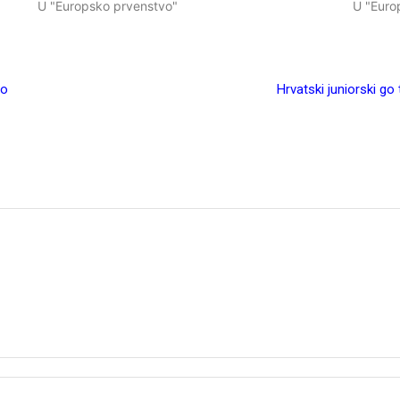
U "Europsko prvenstvo"
U "Euro
lo
Hrvatski juniorski g