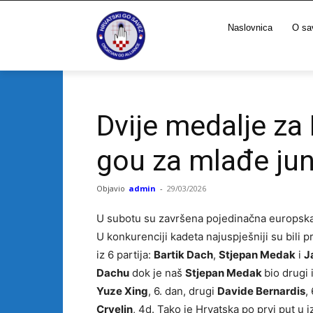
Naslovnica
O sa
Dvije medalje za
gou za mlađe juni
Objavio
admin
-
29/03/2026
U subotu su završena pojedinačna europska p
U konkurenciji kadeta najuspješniji su bili 
iz 6 partija:
Bartik Dach
,
Stjepan Medak
i
J
Dachu
dok je naš
Stjepan Medak
bio drugi
Yuze Xing
, 6. dan, drugi
Davide Bernardis
,
Crvelin
, 4d. Tako je Hrvatska po prvi put u i