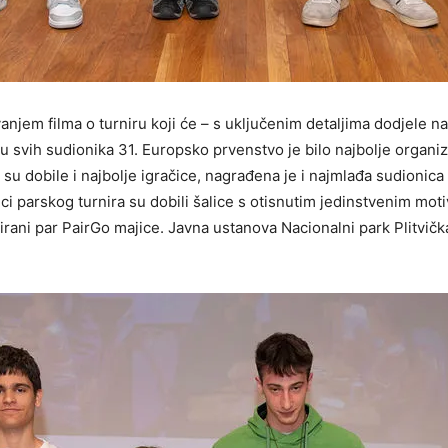
anjem filma o turniru koji će – s uključenim detaljima dodjele n
 svih sudionika 31. Europsko prvenstvo je bilo najbolje organiz
 su dobile i najbolje igračice, nagrađena je i najmlađa sudionica (
onici parskog turnira su dobili šalice s otisnutim jedinstvenim mot
sirani par PairGo majice. Javna ustanova Nacionalni park Plitvičk