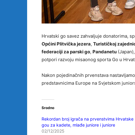
Hrvatski go savez zahvaljuje donatorima, sp
Općini Plitvička jezera
,
Turističkoj zajednic
federaciji za parski go
,
Pandanetu
(Japan)
potpori razvoju misaonog sporta Go u Hrvat
Nakon pojedinačnih prvenstava nastavljamo u
predstavnicima Europe na Svjetskom juniors
Srodno
Rekordan broj igrača na prvenstvima Hrvatske
gou za kadete, mlađe juniore i juniore
02/12/2025