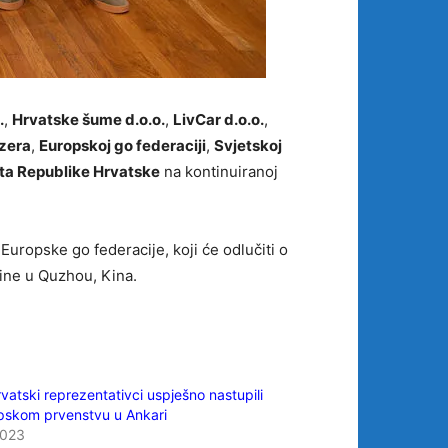
.
,
Hrvatske šume d.o.o.
,
LivCar d.o.o.
,
ezera
,
Europskoj go federaciji
,
Svjetskoj
rta Republike Hrvatske
na kontinuiranoj
uropske go federacije, koji će odlučiti o
ine u Quzhou, Kina.
vatski reprezentativci uspješno nastupili
pskom prvenstvu u Ankari
2023