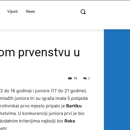
Vijesti
News
kom prvenstvu u
74
0
 do 16 godina) i juniore (17 do 21 godine).
i mlađih juniora tri su igrača imala 5 pobjeda
rotivnika) prvo mjesto pripalo je
Bartiku
stvima. U konkurenciji juniora prvi je bio
 dodatnim kriterijima najbolji bio
Roko
jeh!