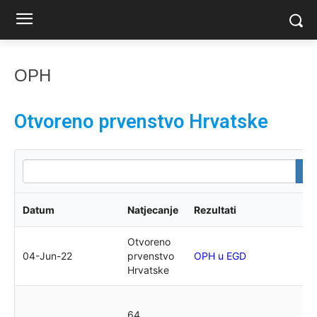
OPH
Otvoreno prvenstvo Hrvatske
Datum
Natjecanje
Rezultati
M
Otvoreno
S
04-Jun-22
prvenstvo
OPH u EGD
T
Hrvatske
V
64.
D