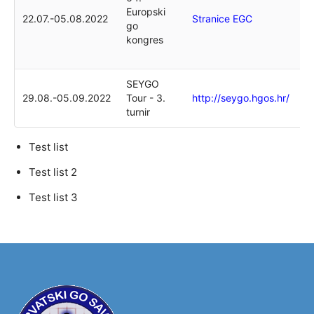
Europski
6
22.07.-05.08.2022
Stranice EGC
go
E
kongres
g
k
SEYGO
29.08.-05.09.2022
Tour - 3.
http://seygo.hgos.hr/
Z
turnir
Test list
Test list 2
Test list 3