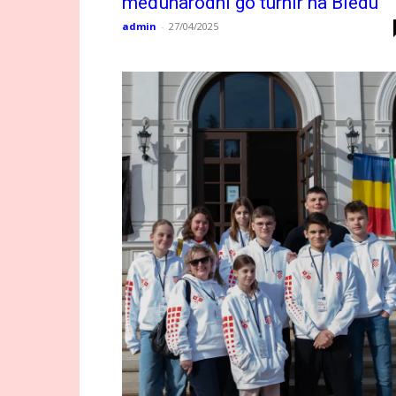
međunarodni go turnir na Bledu
admin
-
27/04/2025