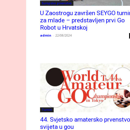
Europsko prvenstvo
U Zaostrogu završen SEYGO turni
za mlade – predstavljen prvi Go
Robot u Hrvatskoj
admin
-
22/08/2024
Turniri
44. Svjetsko amatersko prvenstv
svijeta u gou