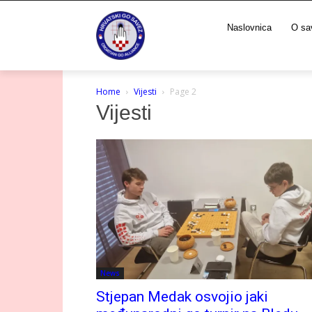
Naslovnica
O sa
Home
Vijesti
Page 2
Vijesti
News
Stjepan Medak osvojio jaki