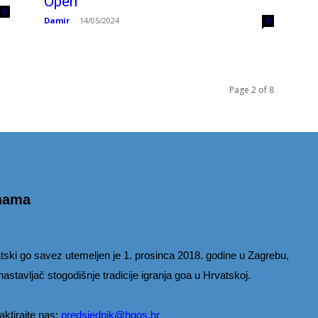
Open
0
Damir
-
14/05/2024
0
Page 2 of 8
nama
tski go savez utemeljen je 1. prosinca 2018. godine u Zagrebu,
nastavljač stogodišnje tradicije igranja goa u Hrvatskoj.
aktirajte nas:
predsjednik@hgos.hr