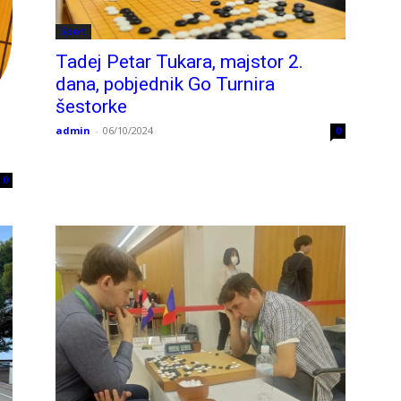
Sport
Tadej Petar Tukara, majstor 2.
dana, pobjednik Go Turnira
šestorke
admin
-
06/10/2024
0
0