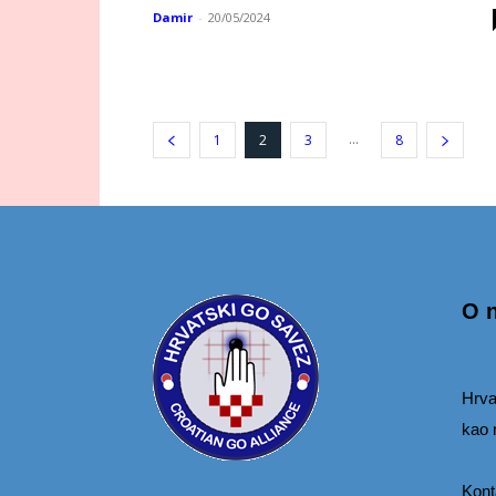
Damir
-
20/05/2024
...
1
2
3
8
O 
Hrva
kao 
Kont