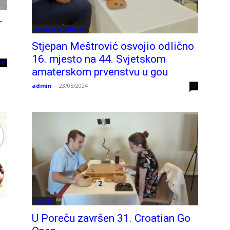
r
Svjetsko prvenstvo
Stjepan Meštrović osvojio odlično
16. mjesto na 44. Svjetskom
0
amaterskom prvenstvu u gou
admin
-
23/05/2024
0
Turniri
o
U Poreču završen 31. Croatian Go