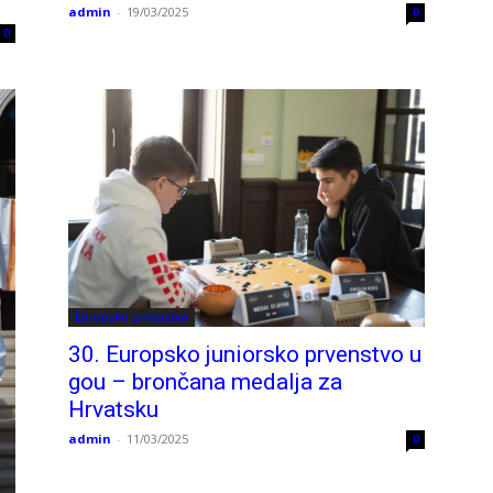
admin
-
19/03/2025
0
0
Europsko prvenstvo
30. Europsko juniorsko prvenstvo u
gou – brončana medalja za
Hrvatsku
admin
-
11/03/2025
0