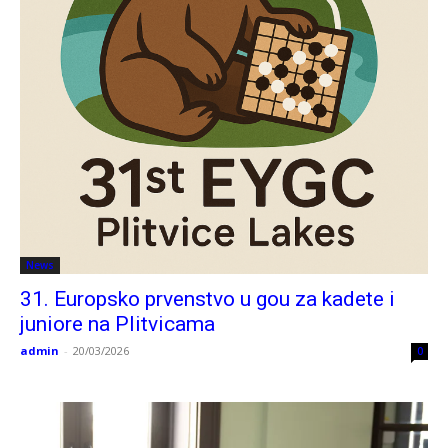
News
31. Europsko prvenstvo u gou za kadete i
juniore na Plitvicama
admin
-
20/03/2026
0