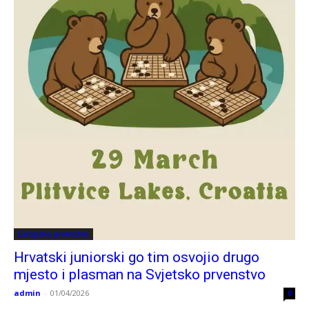
Europsko prvenstvo
Hrvatski juniorski go tim osvojio drugo
mjesto i plasman na Svjetsko prvenstvo
admin
-
01/04/2026
0