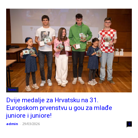
News
Dvije medalje za Hrvatsku na 31.
Europskom prvenstvu u gou za mlađe
juniore i juniore!
admin
-
29/03/2026
0