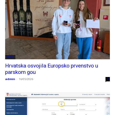
News
Hrvatska osvojila Europsko prvenstvo u
parskom gou
admin
-
16/05/2026
0