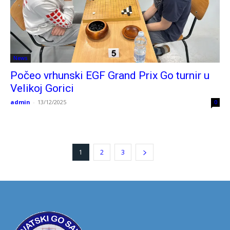
News
Počeo vrhunski EGF Grand Prix Go turnir u
Velikoj Gorici
admin
-
13/12/2025
0
1
2
3