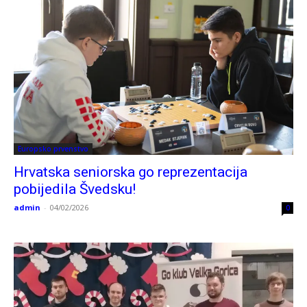
Europsko prvenstvo
Hrvatska seniorska go reprezentacija
pobijedila Švedsku!
admin
-
04/02/2026
0