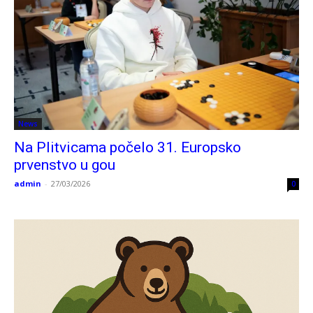
News
Na Plitvicama počelo 31. Europsko
prvenstvo u gou
admin
-
27/03/2026
0