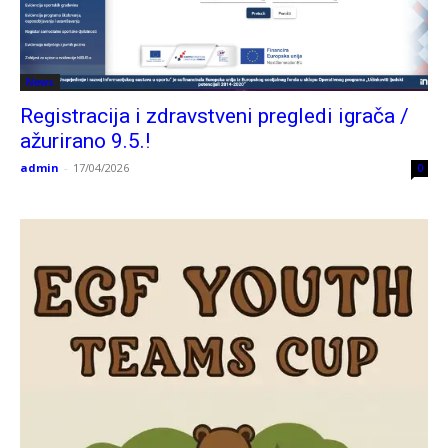
News
Registracija i zdravstveni pregledi igrača /
ažurirano 9.5.!
admin
-
17/04/2026
0